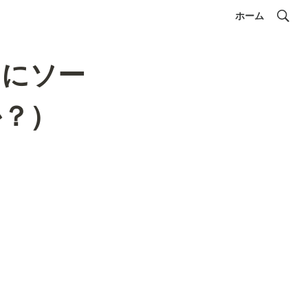
ホーム
リにソー
か？）