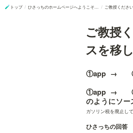
トップ
/
ひさっちのホームページへようこそ【PR】
/
🧪
ご教授
スを移
①app  →　
　　　　　　　
①app  →　
のようにソー
ガソリン税を廃止して
ひさっちの回答