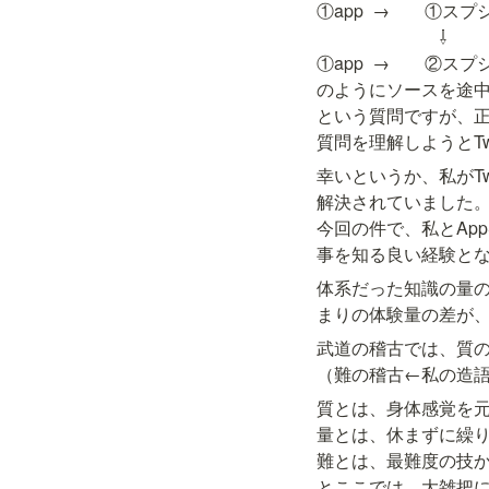
①app  →　　①スプシ
　　　　　　　⇩

①app  →　　②スプシ
のようにソースを途中
という質問ですが、正
質問を理解しようとTw
幸いというか、私がTwi
解決されていました。
今回の件で、私とApp
事を知る良い経験と
体系だった知識の量の
まりの体験量の差が
武道の稽古では、質の
（難の稽古←私の造
質とは、身体感覚を元
量とは、休まずに繰り
難とは、最難度の技か
とここでは、大雑把