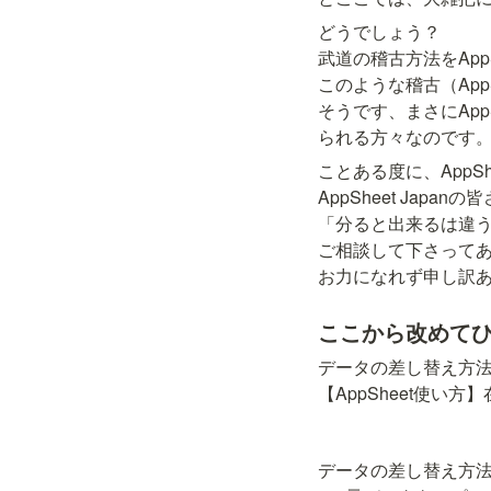
どうでしょう？

武道の稽古方法をApp
このような稽古（Ap
そうです、まさにApp
られる方々なのです
ことある度に、AppS
AppSheet Ja
「分ると出来るは違うよ
ご相談して下さってあ
お力になれず申し訳
ここから改めて
データの差し替え方法
【AppSheet使い
データの差し替え方法