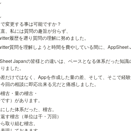




で変更する事は可能ですか？

直、私には質問の趣旨が分らず、

itter履歴を遡り質問の理解に努めました。
tter質問を理解しようと時間を費やしている間に、AppSheet 


Sheet Japanの皆様との違いは、ベースとなる体系だった知
なりました。
差だけではなく、Appを作成した量の差、そして、そこで経
、今回の相談に即応出来る元だと痛感しました。
稽古・量の稽古・

語です）があります。
にした体系だった、稽古。

返す稽古（単位は千・万回）

ら取り組む稽古。

に表現しておきます。