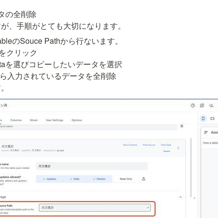
タの全削除

すが、手順がとても大切になります。
eのSouce Pathから行ないます。

th をクリック

ore dataを選びコピーしたいデータを選択

から入力されているデータを全削除

す。