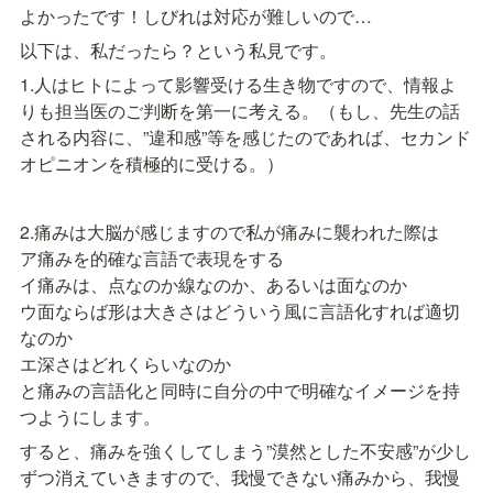
よかったです！しびれは対応が難しいので…
以下は、私だったら？という私見です。
1.人はヒトによって影響受ける生き物ですので、情報よ
りも担当医のご判断を第一に考える。（もし、先生の話
される内容に、”違和感”等を感じたのであれば、セカンド
オピニオンを積極的に受ける。）
2.痛みは大脳が感じますので私が痛みに襲われた際は

ア痛みを的確な言語で表現をする

イ痛みは、点なのか線なのか、あるいは面なのか

ウ面ならば形は大きさはどういう風に言語化すれば適切
なのか

エ深さはどれくらいなのか

と痛みの言語化と同時に自分の中で明確なイメージを持
つようにします。
すると、痛みを強くしてしまう”漠然とした不安感”が少し
ずつ消えていきますので、我慢できない痛みから、我慢