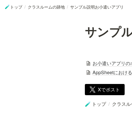
トップ
/
クラスルームの跡地
/
サンプル説明お小遣いアプリ
🧪
サンプ
お小遣いアプリのポ
AppSheetにおけるT
Xでポスト
トップ
/
クラスル
🧪