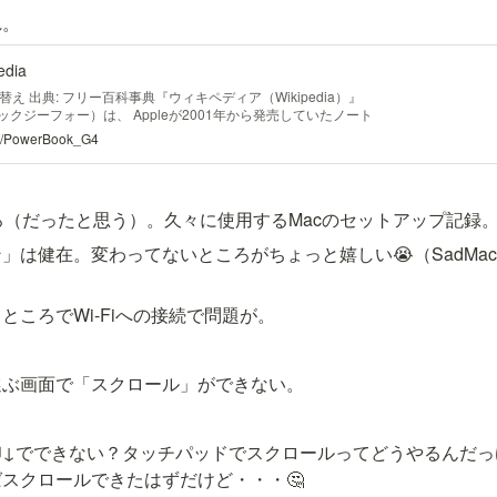
れ。
edia
 出典: フリー百科事典『ウィキペディア（Wikipedia）』
ーブックジーフォー）は、 Appleが2001年から発売していたノート
 フリースケール・セミコンダクタ）のPowerPC 74xx シリーズ
iki/PowerBook_G4
載した、 PowerBook最後のシリーズ。後継機種として2006年に
れ、販売終了となった。 PowerBook G4シリーズはCPUに
PowerBookである。2001年から2006年まで販売されたことか
Book G4）と後期（アルミニウムPowerBook G4）では素材
ろ（だったと思う）。久々に使用するMacのセットアップ記録
 チタニウム系列と アルミニウム系列がある。PowerPC G5
期待されたが、結局発売されることなく インテル アーキテク
」は健在。変わってないところがちょっと嬉しい😭（SadMa
後のPowerBookシリーズとなった。 PowerBookシリーズと
を採用したシリーズである。初代の15インチモデルのチタニウ
12インチモデルの発表以降順次アルミニウム合金へと変わった
採用した。PowerBookシリーズは伝統的に灰色〜黒の曲線
ところでWi-Fiへの接続で問題が。
用していたため、直線的な金属筐体はこれまでのイメージを一
てのモデルがスロットローディングの 光学ドライブ を搭載して
学研究所による チタン合金の外装[1] と マグネシウム合金のフ
選ぶ画面で「スクロール」ができない。
001年 1月9日 - 初代のPowerBook G4(Ti) 400MHz,
 が発表される[3] 。 8月27日 -
印↓でできない？タッチパッドでスクロールってどうやるんだっ
スクロールできたはずだけど・・・🤔