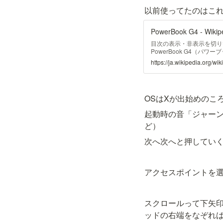
以前使ってたのはこ
PowerBook G4 - Wikip
目次の表示・非表示を切り替え
PowerBook G4（パワ
型 Macで、 モトローラ（
https://ja.wikipedia.org/w
（ PowerPC G4）を搭
MacBook Pro が発売さ
PowerPC G4を採用した
ら、前期（チタニウムPower
OSはXが出始めのこ
とデザインが異なり、また、
を搭載した後継機の登場が
起動時の音「ジャーン
チャ に移行したことから、最
しては初めて金属製の筐体
ど）
ム合金から、17インチと
ものの、一貫して金属筐体を
次へ次へと押していく
的なプラスチック筐体を採
新することとなった。 全
いる。 筐体は、 東陽理化
アクセスポイントを
レームという構造である[2] 。 2
500MHzモデル (Mercury)
スクロールって下矢
ッドの右端をなぞれば