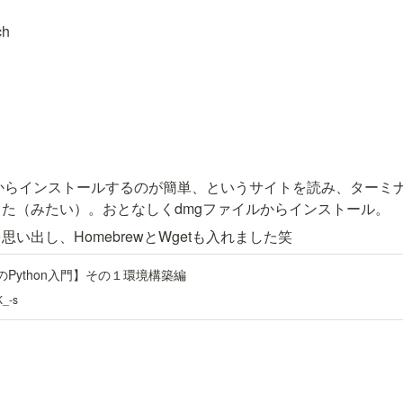
ch
brewからインストールするのが簡単、というサイトを読み、ター
た（みたい）。おとなしくdmgファイルからインストール。
を思い出し、HomebrewとWgetも入れました笑
のPython入門】その１環境構築編
K_-s