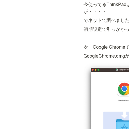
今使ってるThink
が・・・・
でネットで調べまし
初期設定で引っかか
次、Google Chr
GoogleChrom