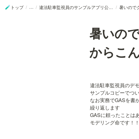
トップ
/
/
違法駐車監視員のサンプルアプリ公開しました
/
🧪
暑いの
からこんに
違法駐車監視員のデモ
サンプルコピーでつい
なお実務でGASを書
繰り返します

GASに頼ったことはあ
モデリング命です！