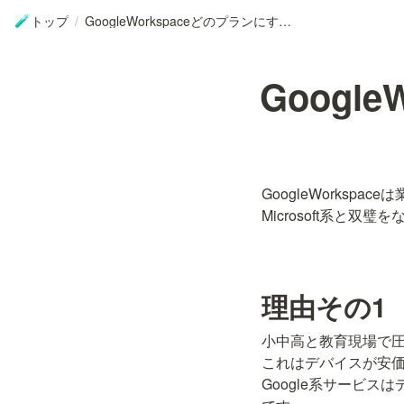
トップ
/
GoogleWorkspaceどのプランにする？
🧪
Googl
GoogleWorkspa
Microsoft系と
理由その1
小中高と教育現場で圧
これはデバイスが安価で
Google系サービ